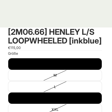
[2M06.66] HENLEY L/S
LOOPWHEELED [inkblue]
€115,00
Größe
S
M
L
XL
XXL