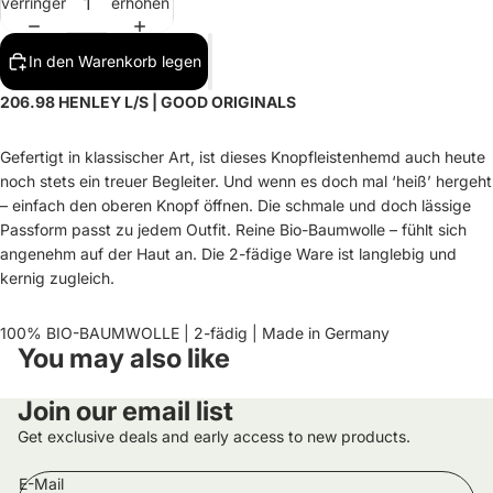
verringern
erhöhen
In den Warenkorb legen
206.98 HENLEY L/S | GOOD ORIGINALS
Gefertigt in klassischer Art, ist dieses Knopfleistenhemd auch heute
noch stets ein treuer Begleiter. Und wenn es doch mal ‘heiß’ hergeht
– einfach den oberen Knopf öffnen. Die schmale und doch lässige
Passform passt zu jedem Outfit. Reine Bio-Baumwolle – fühlt sich
angenehm auf der Haut an. Die 2-fädige Ware ist langlebig und
kernig zugleich.
100% BIO-BAUMWOLLE | 2-fädig | Made in Germany
You may also like
Widerrufsrecht
Datenschutzerklärung
Join our email list
AGB
Get exclusive deals and early access to new products.
Versand
E-Mail
Impressum