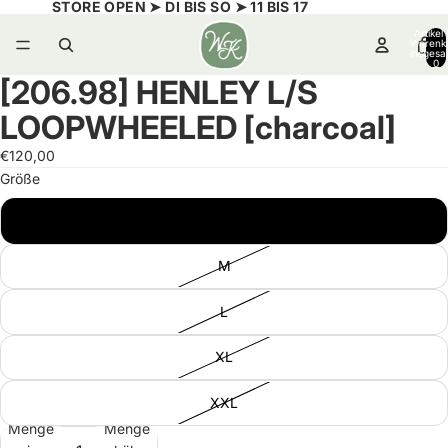
STORE OPEN ➤ DI BIS SO ➤ 11 BIS 17
Artikel
Warenk
insgesa
0
[206.98] HENLEY L/S
Bild
Bild
Bild
im
im
im
LOOPWHEELED [charcoal]
Vollbildmodus
Vollbildmodus
Vollbildmodus
öffnen
öffnen
öffnen
€120,00
Größe
S
M
L
XL
XXL
Menge
Menge